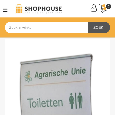
0
ZOEK