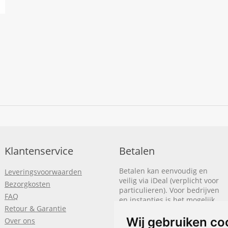
Klantenservice
Betalen
Betalen kan eenvoudig en
Leveringsvoorwaarden
veilig via iDeal (verplicht voor
Bezorgkosten
particulieren). Voor bedrijven
FAQ
en instanties is het mogelijk
Retour & Garantie
om op rekening te betalen.
We sturen je dan een factuur
Wij gebruiken co
Over ons