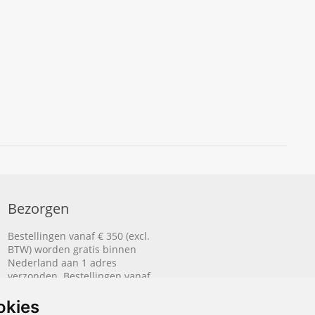
Bezorgen
Bestellingen vanaf € 350 (excl.
BTW) worden gratis binnen
Nederland aan 1 adres
verzonden. Bestellingen vanaf
€ 500 (excl. BTW) worden
gratis naar België aan 1 adres
okies