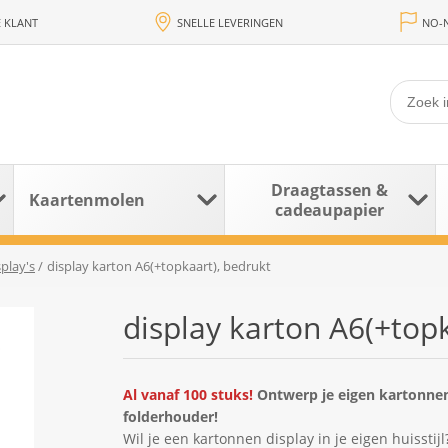
 KLANT
SNELLE LEVERINGEN
NO-N
Draagtassen &
Kaartenmolen
cadeaupapier
play's
/
display karton A6(+topkaart), bedrukt
display karton A6(+topk
Al vanaf 100 stuks!
Ontwerp je eigen kartonnen
folderhouder!
Wil je een kartonnen display in je eigen huissti