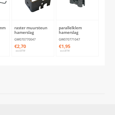
0mm
raster muursteun
parallelklem
hamerslag
hamerslag
GW070770047
GW070771047
€2,70
€1,95
excl.BTW
excl.BTW