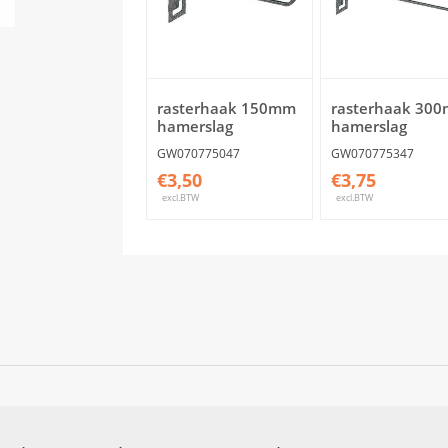
rasterhaak 150mm
rasterhaak 30
hamerslag
hamerslag
GW070775047
GW070775347
€3,50
€3,75
excl.BTW
excl.BTW