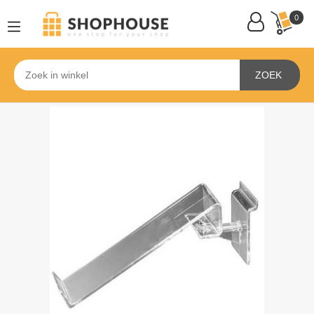
0
ZOEK