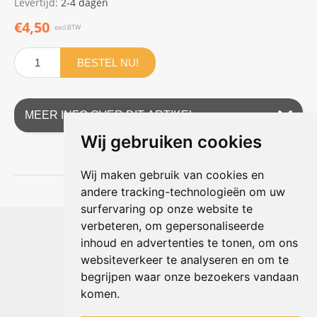
Levertijd:
2-4 dagen
€4,50
excl.BTW
BESTEL NU!
MEER INFO OVER DIT ARTIKEL
Wij gebruiken cookies
Wij maken gebruik van cookies en
andere tracking-technologieën om uw
surfervaring op onze website te
Shophouse online
verbeteren, om gepersonaliseerde
Max Planckstraat 4
inhoud en advertenties te tonen, om ons
6716 BE Ede, Nederland
websiteverkeer te analyseren en om te
Telefoon:
+31(0)318 618 121
begrijpen waar onze bezoekers vandaan
E-mail:
info@shophouse.nl
Geopend: ma t/m vr 09:00-17:00 uur
komen.
Alleen afhalen, GEEN showroom