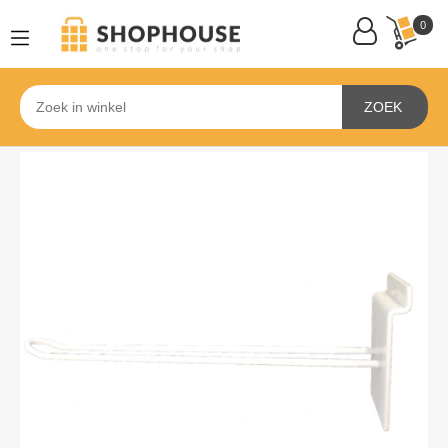
0
ZOEK