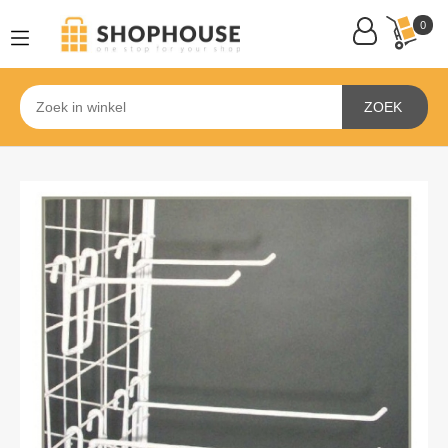
0
ZOEK