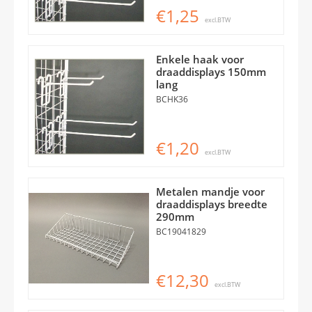
€1,25
excl.BTW
Enkele haak voor
draaddisplays 150mm
lang
BCHK36
€1,20
excl.BTW
Metalen mandje voor
draaddisplays breedte
290mm
BC19041829
€12,30
excl.BTW