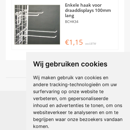
Enkele haak voor
draaddisplays 100mm
lang
BCHK34
€1,15
excl.BTW
Wij gebruiken cookies
Wij maken gebruik van cookies en
andere tracking-technologieën om uw
surfervaring op onze website te
Shophouse online
verbeteren, om gepersonaliseerde
Max Planckstraat 4
inhoud en advertenties te tonen, om ons
6716 BE Ede, Nederland
websiteverkeer te analyseren en om te
Telefoon:
+31(0)318 618 121
begrijpen waar onze bezoekers vandaan
E-mail:
info@shophouse.nl
Geopend: ma t/m vr 09:00-17:00 uur
komen.