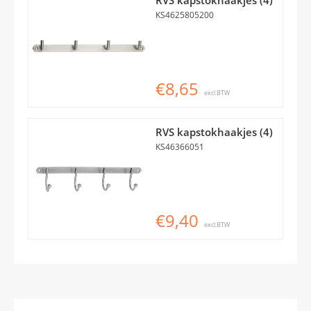
KS4625805200
€8,65
excl.BTW
RVS kapstokhaakjes (4)
KS46366051
€9,40
excl.BTW