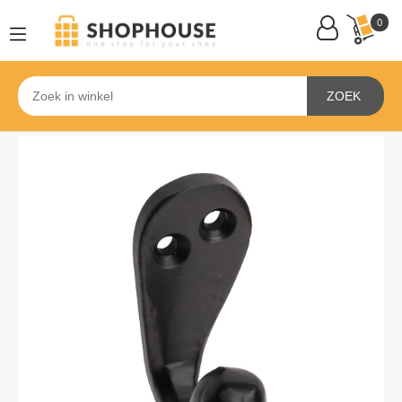
0
ZOEK