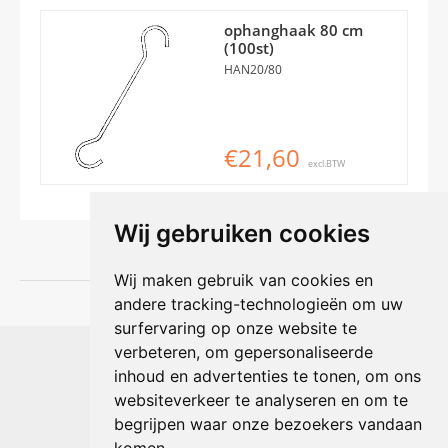
ophanghaak 80 cm
(100st)
HAN20/80
€21,60
excl.BTW
Wij gebruiken cookies
Wij maken gebruik van cookies en
andere tracking-technologieën om uw
surfervaring op onze website te
Shophouse online
verbeteren, om gepersonaliseerde
Max Planckstraat 4
inhoud en advertenties te tonen, om ons
6716 BE Ede, Nederland
websiteverkeer te analyseren en om te
Telefoon:
+31(0)318 618 121
begrijpen waar onze bezoekers vandaan
E-mail:
info@shophouse.nl
Geopend: ma t/m vr 09:00-17:00 uur