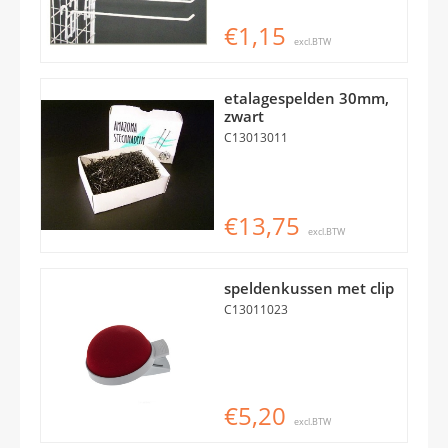
€1,15
excl.BTW
etalagespelden 30mm,
zwart
C13013011
€13,75
excl.BTW
speldenkussen met clip
C13011023
€5,20
excl.BTW