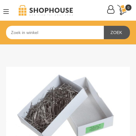
0
ZOEK