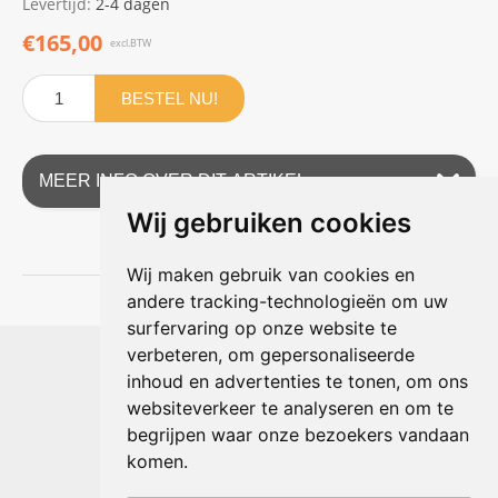
Levertijd:
2-4 dagen
€165,00
excl.BTW
BESTEL NU!
MEER INFO OVER DIT ARTIKEL
Wij gebruiken cookies
Wij maken gebruik van cookies en
andere tracking-technologieën om uw
surfervaring op onze website te
Shophouse online
verbeteren, om gepersonaliseerde
Max Planckstraat 4
inhoud en advertenties te tonen, om ons
6716 BE Ede, Nederland
websiteverkeer te analyseren en om te
Telefoon:
+31(0)318 618 121
begrijpen waar onze bezoekers vandaan
E-mail:
info@shophouse.nl
Geopend: ma t/m vr 09:00-17:00 uur
komen.
Alleen afhalen, GEEN showroom