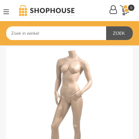
0
ZOEK