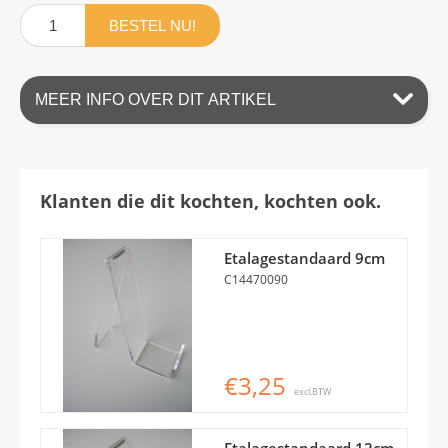
BESTEL NU!
MEER INFO OVER DIT ARTIKEL
Klanten die dit kochten, kochten ook.
Etalagestandaard 9cm
C14470090
€3,25
excl.BTW
Etalagestandaard 12cm