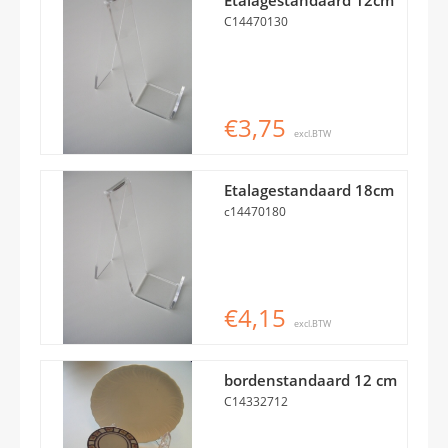
C14470130
€3,75
excl.BTW
Etalagestandaard 18cm
c14470180
€4,15
excl.BTW
bordenstandaard 12 cm
C14332712