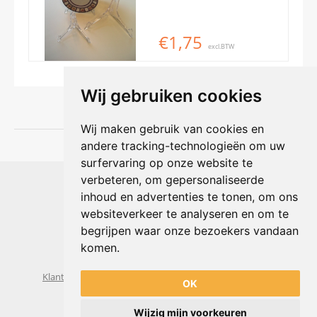
€1,75
excl.BTW
Wij gebruiken cookies
Wij maken gebruik van cookies en
andere tracking-technologieën om uw
surfervaring op onze website te
Shophouse online
verbeteren, om gepersonaliseerde
Max Planckstraat 4
inhoud en advertenties te tonen, om ons
6716 BE Ede, Nederland
websiteverkeer te analyseren en om te
Telefoon:
+31(0)318 618 121
begrijpen waar onze bezoekers vandaan
E-mail:
info@shophouse.nl
Geopend: ma t/m vr 09:00-17:00 uur
komen.
Alleen afhalen, GEEN showroom
Klantenservice
Algemene voorwaarden
Privacybeleid
OK
Wijzig mijn voorkeuren