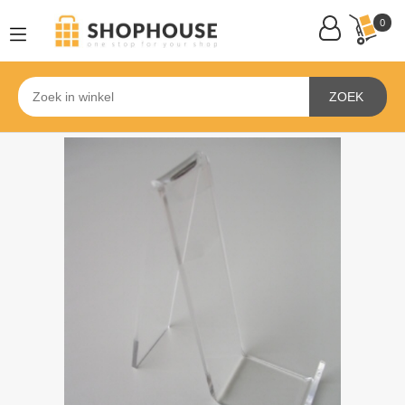
0
ZOEK