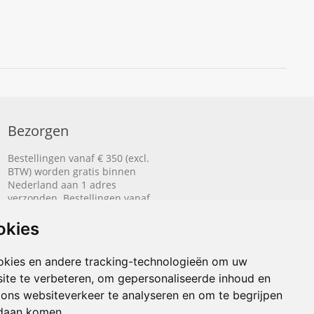
Bezorgen
Bestellingen vanaf € 350 (excl.
BTW) worden gratis binnen
Nederland aan 1 adres
verzonden. Bestellingen vanaf
€ 500 (excl. BTW) worden
gratis naar België aan 1 adres
okies
verzonden.
okies en andere tracking-technologieën om uw
Lees hier hoe het bezorgen
werkt.
ite te verbeteren, om gepersonaliseerde inhoud en
 ons websiteverkeer te analyseren en om te begrijpen
daan komen.