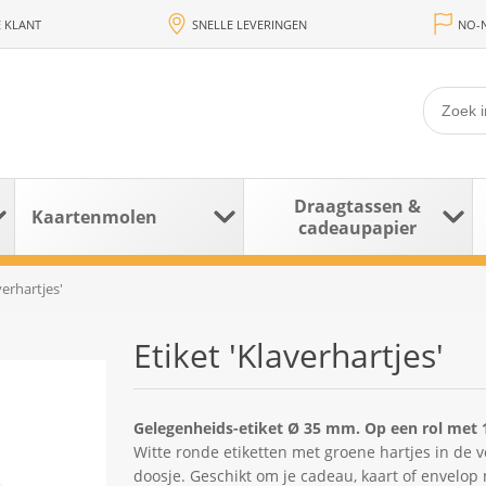
 KLANT
SNELLE LEVERINGEN
NO-N
Draagtassen &
Kaartenmolen
cadeaupapier
verhartjes'
Etiket 'Klaverhartjes'
Gelegenheids-etiket Ø 35 mm. Op een rol met 1
Witte ronde etiketten met groene hartjes in de v
doosje. Geschikt om je cadeau, kaart of envelop 