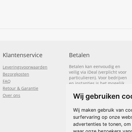
Klantenservice
Betalen
Betalen kan eenvoudig en
Leveringsvoorwaarden
veilig via iDeal (verplicht voor
Bezorgkosten
particulieren). Voor bedrijven
FAQ
en instanties is het mogelijk
Retour & Garantie
om op rekening te betalen.
We sturen je dan een factuur
Wij gebruiken co
Over ons
nadat de bestelling is
afgerond.
Wij maken gebruik van co
Klik hier om meer te lezen
of
surfervaring op onze webs
bel
+31(0)318 618 121
advertenties te tonen, om
waar onze bezoekers van