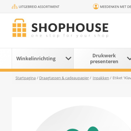
UITGEBREID ASSORTIMENT
MEEDENKEN MET DE
Drukwerk
Winkelinrichting
presenteren
Startpagina
/
Draagtassen & cadeaupapier
/
Inpakken
/
Etiket 'Kla