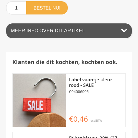
BESTEL NU!
MEER INFO OVER DIT ARTIKEL
Klanten die dit kochten, kochten ook.
Label vaantje kleur
rood - SALE
C04006005
€0,46
excl.BTW
Etiket blauw -30% (27