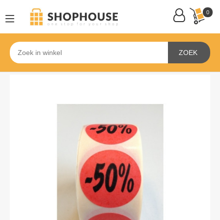
0
ZOEK