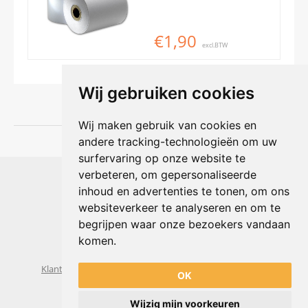
€1,90
excl.BTW
Wij gebruiken cookies
Wij maken gebruik van cookies en
andere tracking-technologieën om uw
surfervaring op onze website te
Shophouse online
verbeteren, om gepersonaliseerde
Max Planckstraat 4
inhoud en advertenties te tonen, om ons
6716 BE Ede, Nederland
websiteverkeer te analyseren en om te
Telefoon:
+31(0)318 618 121
begrijpen waar onze bezoekers vandaan
E-mail:
info@shophouse.nl
Geopend: ma t/m vr 09:00-17:00 uur
komen.
Alleen afhalen, GEEN showroom
Klantenservice
Algemene voorwaarden
Privacybeleid
OK
Wijzig mijn voorkeuren