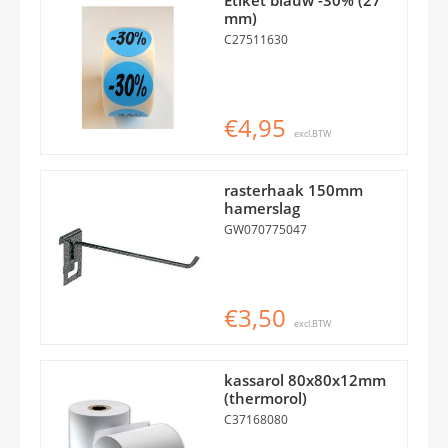
mm)
C27511630
€4,95
excl.BTW
rasterhaak 150mm
hamerslag
GW070775047
€3,50
excl.BTW
kassarol 80x80x12mm
(thermorol)
C37168080