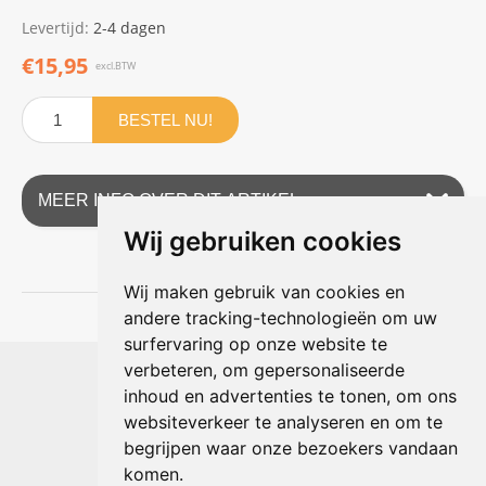
Levertijd:
2-4 dagen
€15,95
excl.BTW
BESTEL NU!
MEER INFO OVER DIT ARTIKEL
Wij gebruiken cookies
Wij maken gebruik van cookies en
andere tracking-technologieën om uw
surfervaring op onze website te
Shophouse online
verbeteren, om gepersonaliseerde
Max Planckstraat 4
inhoud en advertenties te tonen, om ons
6716 BE Ede, Nederland
websiteverkeer te analyseren en om te
Telefoon:
+31(0)318 618 121
begrijpen waar onze bezoekers vandaan
E-mail:
info@shophouse.nl
Geopend: ma t/m vr 09:00-17:00 uur
komen.