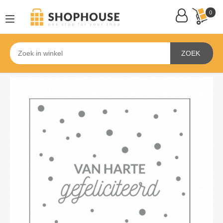
0
ZOEK