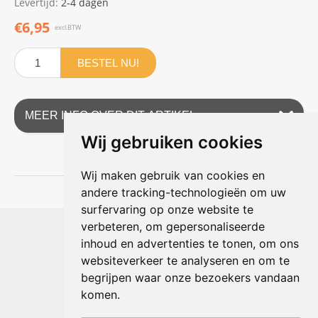
Levertijd:
2-4 dagen
€6,95
excl.BTW
BESTEL NU!
MEER INFO OVER DIT ARTIKEL
Wij gebruiken cookies
Wij maken gebruik van cookies en
andere tracking-technologieën om uw
surfervaring op onze website te
Shophouse online
verbeteren, om gepersonaliseerde
Max Planckstraat 4
inhoud en advertenties te tonen, om ons
6716 BE Ede, Nederland
websiteverkeer te analyseren en om te
Telefoon:
+31(0)318 618 121
begrijpen waar onze bezoekers vandaan
E-mail:
info@shophouse.nl
Geopend: ma t/m vr 09:00-17:00 uur
komen.
Alleen afhalen, GEEN showroom