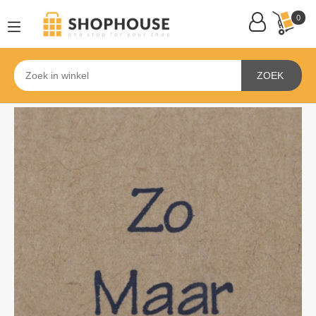
0
ZOEK