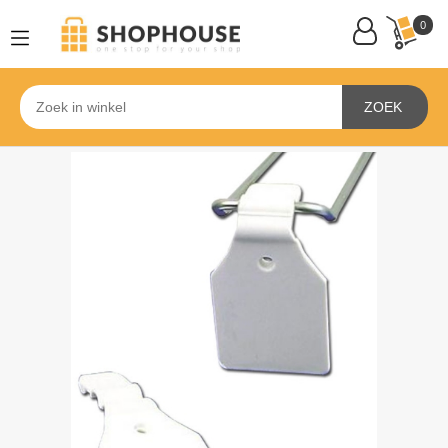
0
ZOEK