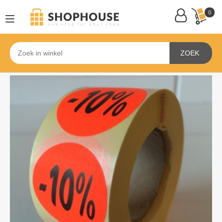
0
ZOEK