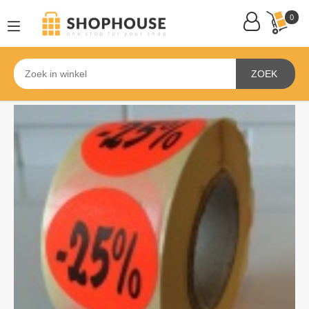
0
ZOEK