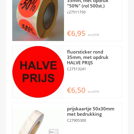
35mm, met opdruk
"50%" (rol 500st.)
c27511750
€6,95
excl.BTW
fluorsticker rond
35mm, met opdruk
HALVE PRIJS
C27513241
€6,50
excl.BTW
prijskaartje 50x30mm
met bedrukking
C27905300