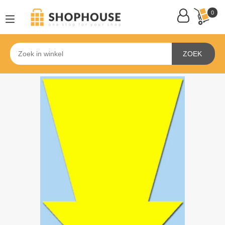
0
ZOEK