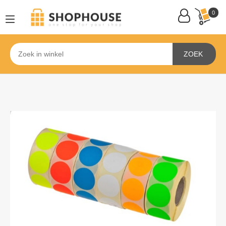
0
ZOEK