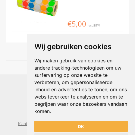
€5,00
excl.BTW
Wij gebruiken cookies
Wij maken gebruik van cookies en
andere tracking-technologieën om uw
surfervaring op onze website te
Shophouse online
verbeteren, om gepersonaliseerde
Max Planckstraat 4
inhoud en advertenties te tonen, om ons
6716 BE Ede, Nederland
websiteverkeer te analyseren en om te
Telefoon:
+31(0)318 618 121
begrijpen waar onze bezoekers vandaan
E-mail:
info@shophouse.nl
Geopend: ma t/m vr 09:00-17:00 uur
komen.
Alleen afhalen, GEEN showroom
Klantenservice
Algemene voorwaarden
Privacybeleid
OK