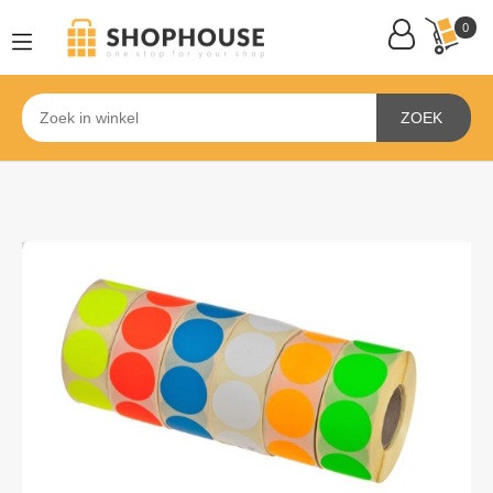
0
ZOEK