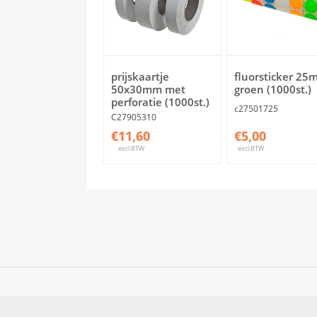
prijskaartje
fluorsticker 25
50x30mm met
groen (1000st.)
perforatie (1000st.)
c27501725
C27905310
€11,60
€5,00
excl.BTW
excl.BTW