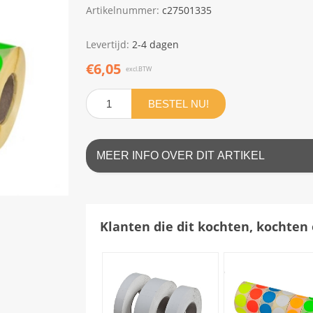
Artikelnummer:
c27501335
Levertijd:
2-4 dagen
€6,05
excl.BTW
BESTEL NU!
MEER INFO OVER DIT ARTIKEL
Klanten die dit kochten, kochten 