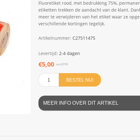
Fluoretiket rood, met bedrukking 75%, permanente
etiketten trekken de aandacht van de klant. Dank
meer te verwijderen van het etiket waar ze opgep
verschillende kortingen tegelijk.
Artikelnummer:
C27511475
Levertijd:
2-4 dagen
€5,00
excl.BTW
BESTEL NU!
MEER INFO OVER DIT ARTIKEL