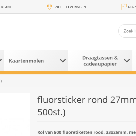
 KLANT
SNELLE LEVERINGEN
NO-N
Draagtassen &
Kaartenmolen
cadeaupapier
)
fluorsticker rond 27mm
500st.)
Rol van 500 fluoretiketten rood, 33x25mm, m