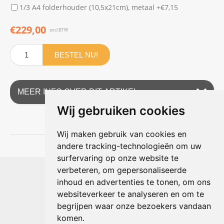
1/3 A4 folderhouder (10,5x21cm), metaal +€7,15
€229,00
excl.BTW
BESTEL NU!
MEER INFO OVER DIT ARTIKEL
Wij gebruiken cookies
Wij maken gebruik van cookies en
andere tracking-technologieën om uw
surfervaring op onze website te
Shophouse online
verbeteren, om gepersonaliseerde
Max Planckstraat 4
inhoud en advertenties te tonen, om ons
6716 BE Ede, Nederland
websiteverkeer te analyseren en om te
Telefoon:
+31(0)318 618 121
begrijpen waar onze bezoekers vandaan
E-mail:
info@shophouse.nl
Geopend: ma t/m vr 09:00-17:00 uur
komen.