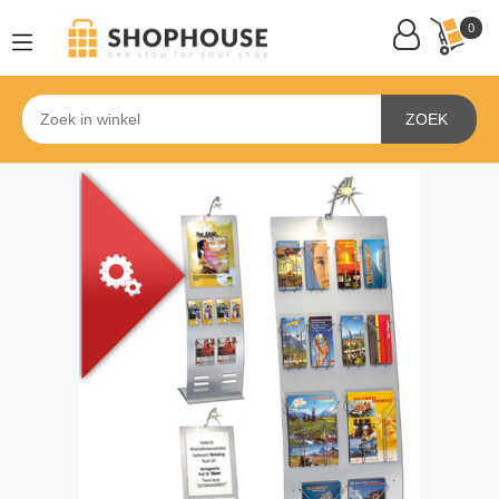
0
ZOEK