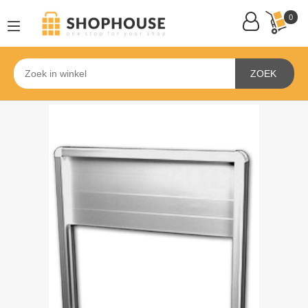
0
ZOEK