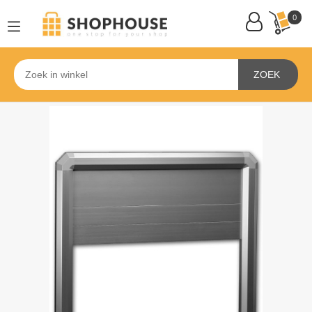
0
ZOEK