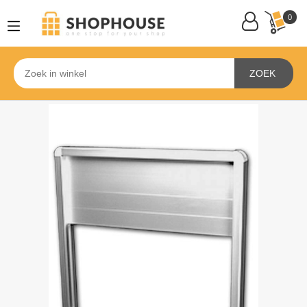
0
ZOEK