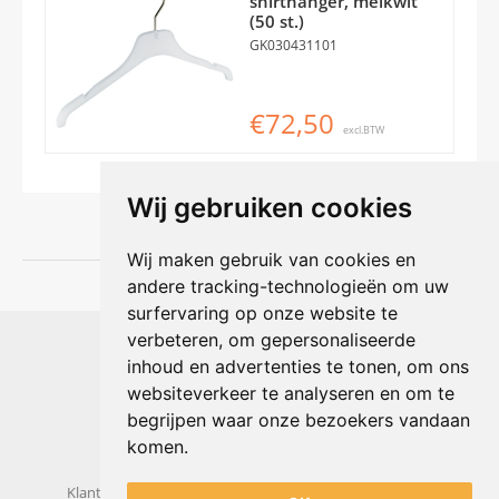
shirthanger, melkwit
(50 st.)
GK030431101
€72,50
excl.BTW
Wij gebruiken cookies
Wij maken gebruik van cookies en
andere tracking-technologieën om uw
surfervaring op onze website te
Shophouse online
verbeteren, om gepersonaliseerde
Max Planckstraat 4
inhoud en advertenties te tonen, om ons
6716 BE Ede, Nederland
websiteverkeer te analyseren en om te
Telefoon:
+31(0)318 618 121
begrijpen waar onze bezoekers vandaan
E-mail:
info@shophouse.nl
Geopend: ma t/m vr 09:00-17:00 uur
komen.
Alleen afhalen, GEEN showroom
Klantenservice
Algemene voorwaarden
Privacybeleid