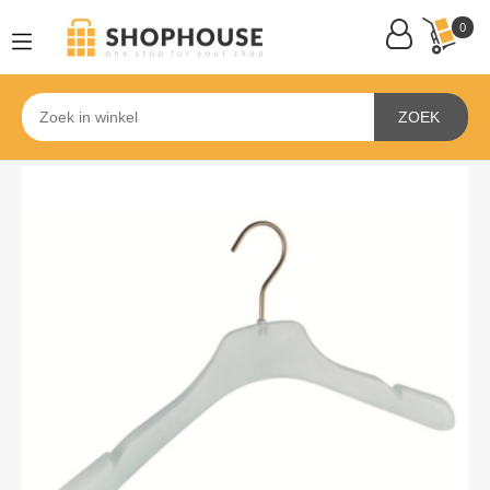
0
ZOEK