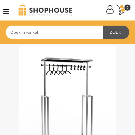
0
ZOEK