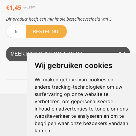
€1,45
excl.BTW
Dit product heeft een minimale bestelhoeveelheid van 5
BESTEL NU!
MEER INFO OVER DIT ARTIKEL
Wij gebruiken cookies
Wij maken gebruik van cookies en
andere tracking-technologieën om uw
surfervaring op onze website te
Shophouse online
verbeteren, om gepersonaliseerde
Max Planckstraat 4
inhoud en advertenties te tonen, om ons
6716 BE Ede, Nederland
websiteverkeer te analyseren en om te
Telefoon:
+31(0)318 618 121
begrijpen waar onze bezoekers vandaan
E-mail:
info@shophouse.nl
Geopend: ma t/m vr 09:00-17:00 uur
komen.
Alleen afhalen, GEEN showroom