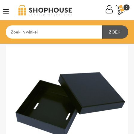
0
ZOEK