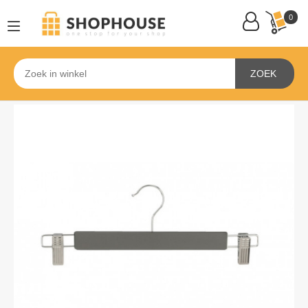
0
ZOEK