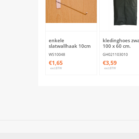
enkele
kledinghoes zwa
slatwallhaak 10cm
100 x 60 cm.
WS10048
GH021103010
€1,65
€3,59
excl.BTW
excl.BTW