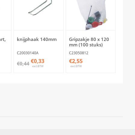
rt,
knijphaak 140mm
Gripzakje 80 x 120
mm (100 stuks)
C20030140A
C23050812
€0,33
€2,55
€0,44
excl.BTW
excl.BTW