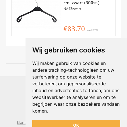
cm. zwart (300st.)
NA43zwart
€83,70
excl.BTW
Wij gebruiken cookies
Wij maken gebruik van cookies en
andere tracking-technologieën om uw
surfervaring op onze website te
Shophouse online
verbeteren, om gepersonaliseerde
Max Planckstraat 4
inhoud en advertenties te tonen, om ons
6716 BE Ede, Nederland
websiteverkeer te analyseren en om te
Telefoon:
+31(0)318 618 121
begrijpen waar onze bezoekers vandaan
E-mail:
info@shophouse.nl
Geopend: ma t/m vr 09:00-17:00 uur
komen.
Alleen afhalen, GEEN showroom
Klantenservice
Algemene voorwaarden
Privacybeleid
OK