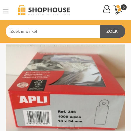
0
ZOEK