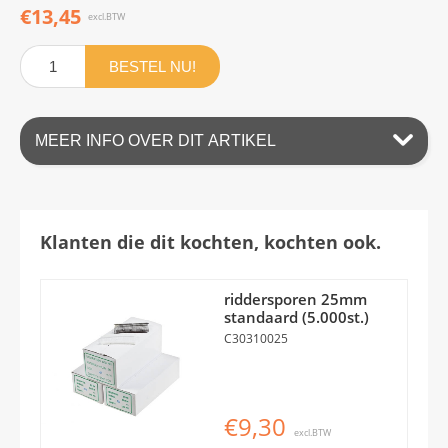
€13,45
excl.BTW
BESTEL NU!
MEER INFO OVER DIT ARTIKEL
Klanten die dit kochten, kochten ook.
riddersporen 25mm
standaard (5.000st.)
C30310025
€9,30
excl.BTW