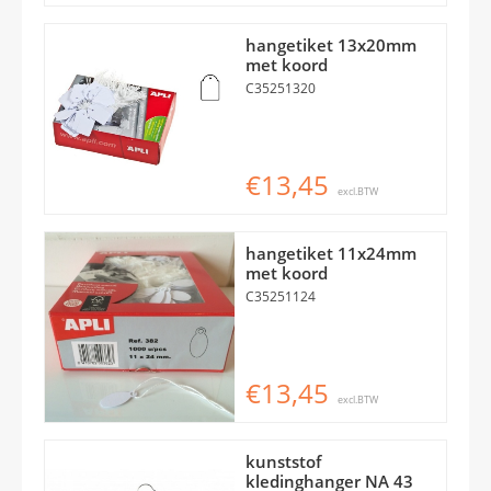
hangetiket 13x20mm
met koord
C35251320
€13,45
excl.BTW
hangetiket 11x24mm
met koord
C35251124
€13,45
excl.BTW
kunststof
kledinghanger NA 43