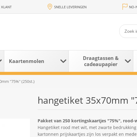
 KLANT
SNELLE LEVERINGEN
NO-N
Draagtassen &
Kaartenmolen
cadeaupapier
0mm "75%" (250st.)
hangetiket 35x70mm "7
Pakket van 250 kortingskaartjes "75%", rood-
Hangetiket rood met wit, met zwarte bedrukking
kartonnen prijskaartjes zijn los verpakt en med