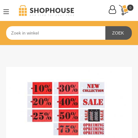
0
ZOEK