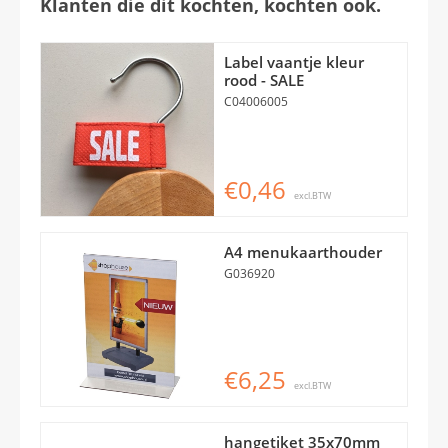
Klanten die dit kochten, kochten ook.
Label vaantje kleur
rood - SALE
C04006005
€0,46
excl.BTW
A4 menukaarthouder
G036920
€6,25
excl.BTW
hangetiket 35x70mm