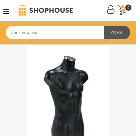
0
ZOEK