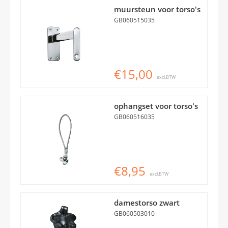
muursteun voor torso's
GB060515035
€15,00
excl.BTW
ophangset voor torso's
GB060516035
€8,95
excl.BTW
damestorso zwart
GB060503010