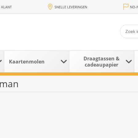
 KLANT
SNELLE LEVERINGEN
NO-N
Draagtassen &
Kaartenmolen
cadeaupapier
kman