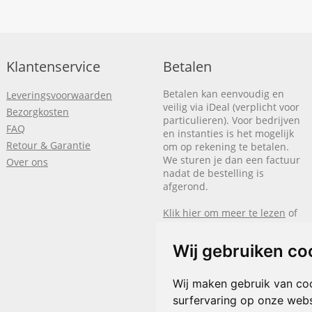
Klantenservice
Betalen
Betalen kan eenvoudig en
Leveringsvoorwaarden
veilig via iDeal (verplicht voor
Bezorgkosten
particulieren). Voor bedrijven
FAQ
en instanties is het mogelijk
Retour & Garantie
om op rekening te betalen.
We sturen je dan een factuur
Over ons
nadat de bestelling is
afgerond.
Klik hier om meer te lezen
of
bel
+31(0)318 618 121
Wij gebruiken co
Wij maken gebruik van co
surfervaring op onze webs