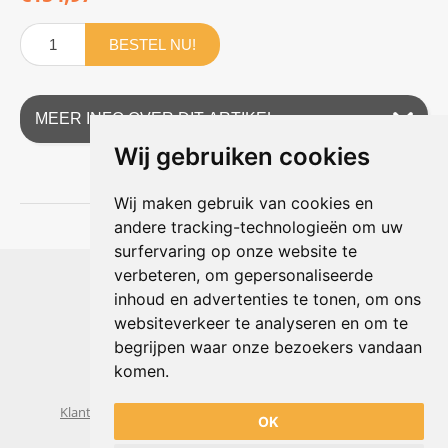
BESTEL NU!
MEER INFO OVER DIT ARTIKEL
Wij gebruiken cookies
Wij maken gebruik van cookies en
andere tracking-technologieën om uw
surfervaring op onze website te
Shophouse online
verbeteren, om gepersonaliseerde
Max Planckstraat 4
inhoud en advertenties te tonen, om ons
6716 BE Ede, Nederland
websiteverkeer te analyseren en om te
Telefoon:
+31(0)318 618 121
begrijpen waar onze bezoekers vandaan
E-mail:
info@shophouse.nl
Geopend: ma t/m vr 09:00-17:00 uur
komen.
Alleen afhalen, GEEN showroom
Klantenservice
Algemene voorwaarden
Privacybeleid
OK