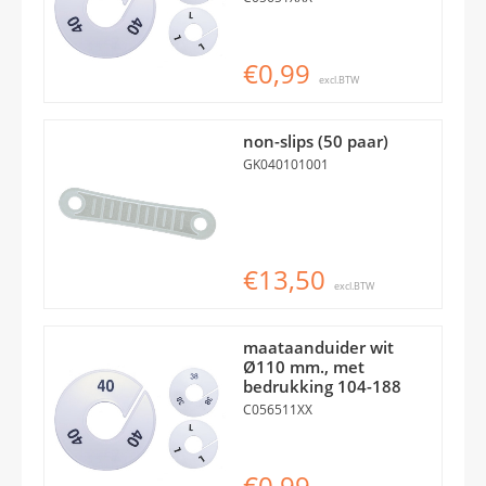
€0,99
excl.BTW
non-slips (50 paar)
GK040101001
€13,50
excl.BTW
maataanduider wit
Ø110 mm., met
bedrukking 104-188
C056511XX
€0,99