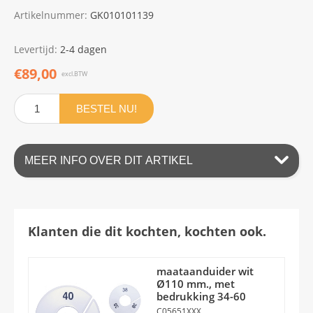
Artikelnummer:
GK010101139
Levertijd:
2-4 dagen
€89,00
excl.BTW
BESTEL NU!
MEER INFO OVER DIT ARTIKEL
Klanten die dit kochten, kochten ook.
maataanduider wit
Ø110 mm., met
bedrukking 34-60
C05651XXX