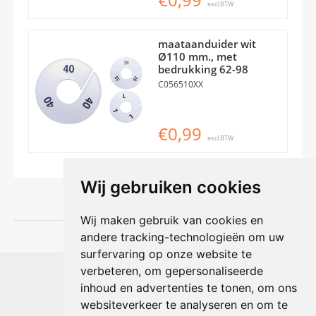
excl.BTW
maataanduider wit
Ø110 mm., met
bedrukking 62-98
C056510XX
€0,99
excl.BTW
Wij gebruiken cookies
Wij maken gebruik van cookies en
andere tracking-technologieën om uw
surfervaring op onze website te
Shophouse online
verbeteren, om gepersonaliseerde
Max Planckstraat 4
inhoud en advertenties te tonen, om ons
6716 BE Ede, Nederland
websiteverkeer te analyseren en om te
Telefoon:
+31(0)318 618 121