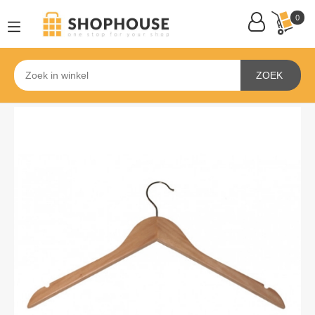
0
ZOEK