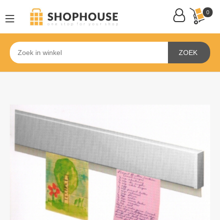
0
ZOEK