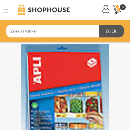
0
ZOEK