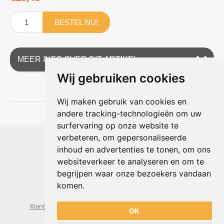
BESTEL NU!
MEER INFO OVER DIT ARTIKEL
Wij gebruiken cookies
Wij maken gebruik van cookies en
andere tracking-technologieën om uw
surfervaring op onze website te
Shophouse online
verbeteren, om gepersonaliseerde
Max Planckstraat 4
inhoud en advertenties te tonen, om ons
6716 BE Ede, Nederland
websiteverkeer te analyseren en om te
Telefoon:
+31(0)318 618 121
begrijpen waar onze bezoekers vandaan
E-mail:
info@shophouse.nl
Geopend: ma t/m vr 09:00-17:00 uur
komen.
Alleen afhalen, GEEN showroom
Klantenservice
Algemene voorwaarden
Privacybeleid
OK