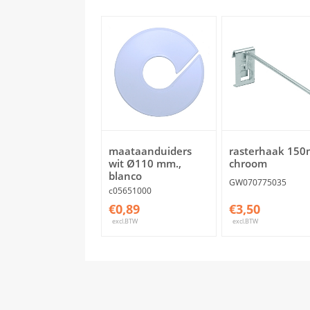
maataanduiders
rasterhaak 15
wit Ø110 mm.,
chroom
blanco
GW070775035
c05651000
€0,89
€3,50
excl.BTW
excl.BTW