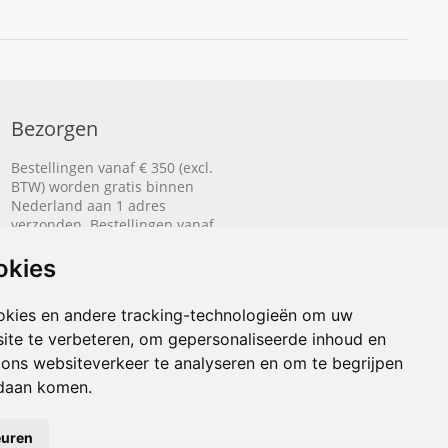
Bezorgen
Bestellingen vanaf € 350 (excl.
BTW) worden gratis binnen
Nederland aan 1 adres
verzonden. Bestellingen vanaf
€ 500 (excl. BTW) worden
gratis naar België aan 1 adres
okies
verzonden.
okies en andere tracking-technologieën om uw
Lees hier hoe het bezorgen
ite te verbeteren, om gepersonaliseerde inhoud en
werkt.
 ons websiteverkeer te analyseren en om te begrijpen
daan komen.
euren