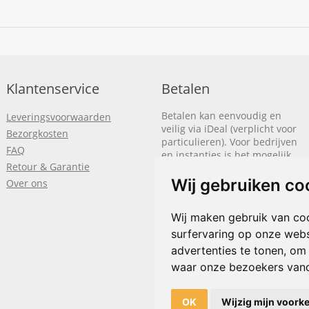
Klantenservice
Betalen
Betalen kan eenvoudig en
Leveringsvoorwaarden
veilig via iDeal (verplicht voor
Bezorgkosten
particulieren). Voor bedrijven
FAQ
en instanties is het mogelijk
Retour & Garantie
om op rekening te betalen.
We sturen je dan een factuur
Wij gebruiken co
Over ons
nadat de bestelling is
afgerond.
Wij maken gebruik van co
surfervaring op onze webs
Klik hier om meer te lezen
of
bel
+31(0)318 618 121
advertenties te tonen, om
waar onze bezoekers van
OK
Wijzig mijn voork