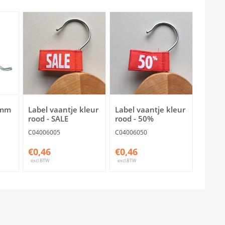
0mm
Label vaantje kleur
Label vaantje kleur
rood - SALE
rood - 50%
C04006005
C04006050
€0,46
€0,46
excl.BTW
excl.BTW