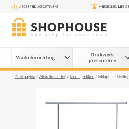
UITGEBREID ASSORTIMENT
MEEDENKEN MET DE
Drukwerk
Winkelinrichting
presenteren
Startpagina
/
Winkelinrichting
/
Kledingrekken
/
inklapbaar kledin