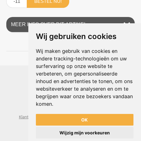
BESTEL NU!
MEER INFO OVER DIT ARTIKEL
Wij gebruiken cookies
Wij maken gebruik van cookies en
andere tracking-technologieën om uw
surfervaring op onze website te
Shophouse online
verbeteren, om gepersonaliseerde
Max Planckstraat 4
inhoud en advertenties te tonen, om ons
6716 BE Ede, Nederland
websiteverkeer te analyseren en om te
Telefoon:
+31(0)318 618 121
begrijpen waar onze bezoekers vandaan
E-mail:
info@shophouse.nl
Geopend: ma t/m vr 09:00-17:00 uur
komen.
Alleen afhalen, GEEN showroom
Klantenservice
Algemene voorwaarden
Privacybeleid
OK
Wijzig mijn voorkeuren
Powered by
nopCommerce