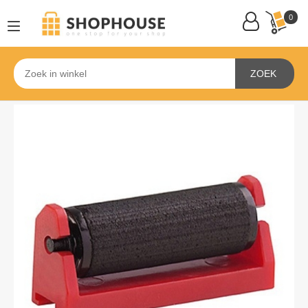
0
ZOEK