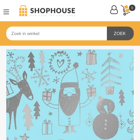
0
ZOEK