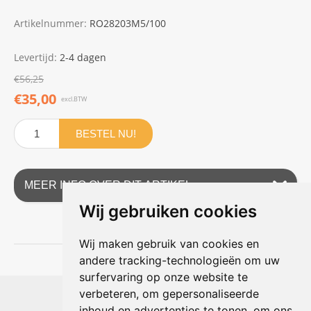
Artikelnummer:
RO28203M5/100
Levertijd:
2-4 dagen
€56,25
€35,00
excl.BTW
BESTEL NU!
MEER INFO OVER DIT ARTIKEL
Wij gebruiken cookies
Wij maken gebruik van cookies en
andere tracking-technologieën om uw
surfervaring op onze website te
Shophouse online
verbeteren, om gepersonaliseerde
Max Planckstraat 4
inhoud en advertenties te tonen, om ons