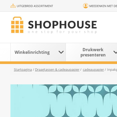
UITGEBREID ASSORTIMENT
MEEDENKEN MET DE
Drukwerk
Winkelinrichting
presenteren
Startpagina
/
Draagtassen & cadeaupapier
/
cadeaupapier
/
Inpakp