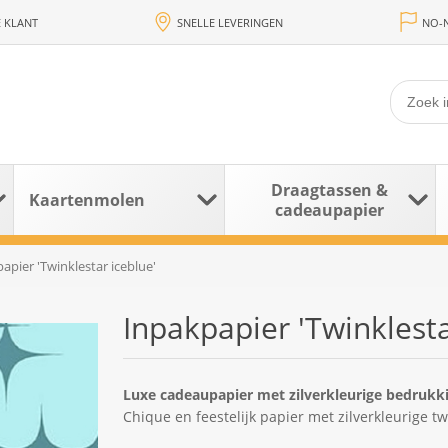
 KLANT
SNELLE LEVERINGEN
NO-N
Draagtassen &
Kaartenmolen
cadeaupapier
apier 'Twinklestar iceblue'
Inpakpapier 'Twinklesta
Luxe cadeaupapier met zilverkleurige bedrukki
Chique en feestelijk papier met zilverkleurige tw