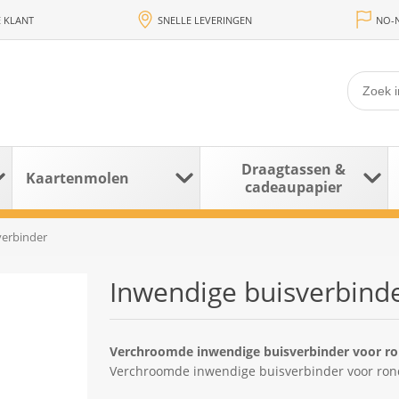
 KLANT
SNELLE LEVERINGEN
NO-N
Draagtassen &
Kaartenmolen
cadeaupapier
verbinder
Inwendige buisverbind
Verchroomde inwendige buisverbinder voor r
Verchroomde inwendige buisverbinder voor ro