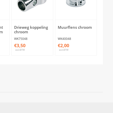
ht
Drieweg koppeling
Muurflens chroom
cm
chroom
WK75048
WK40048
€3,50
€2,00
excl.BTW
excl.BTW