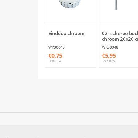
Einddop chroom
02- scherpe boc
chroom 20x20 
WK30048
WK80048
€0,75
€5,95
excl.BTW
excl.BTW