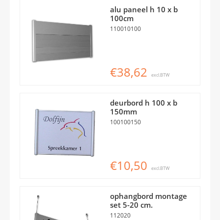
alu paneel h 10 x b
100cm
110010100
€38,62
excl.BTW
deurbord h 100 x b
150mm
100100150
€10,50
excl.BTW
ophangbord montage
set 5-20 cm.
112020