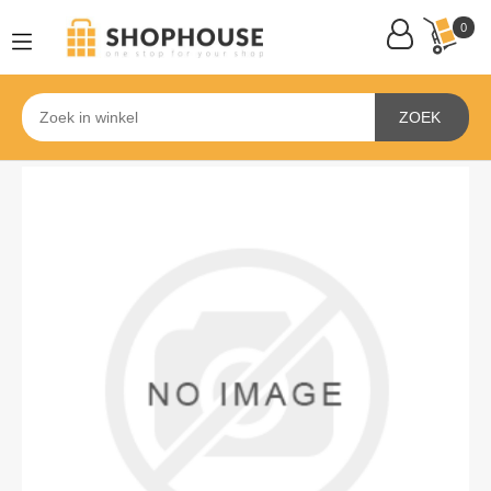
0
ZOEK