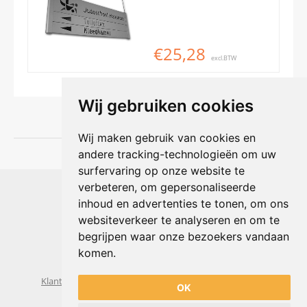
€25,28
excl.BTW
Wij gebruiken cookies
Wij maken gebruik van cookies en
andere tracking-technologieën om uw
surfervaring op onze website te
Shophouse online
verbeteren, om gepersonaliseerde
Max Planckstraat 4
inhoud en advertenties te tonen, om ons
6716 BE Ede, Nederland
websiteverkeer te analyseren en om te
Telefoon:
+31(0)318 618 121
begrijpen waar onze bezoekers vandaan
E-mail:
info@shophouse.nl
Geopend: ma t/m vr 09:00-17:00 uur
komen.
Alleen afhalen, GEEN showroom
Klantenservice
Algemene voorwaarden
Privacybeleid
OK