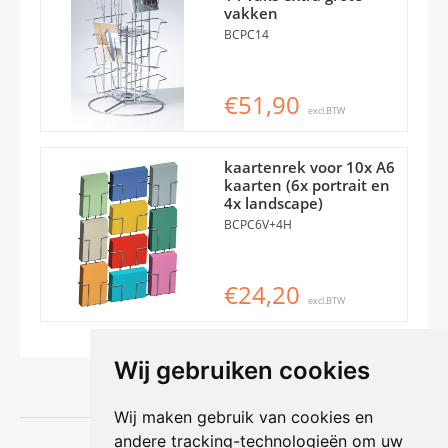
vakken
BCPC14
€51,90
excl.BTW
kaartenrek voor 10x A6
kaarten (6x portrait en
4x landscape)
BCPC6V+4H
€24,20
excl.BTW
Wij gebruiken cookies
Wij maken gebruik van cookies en
andere tracking-technologieën om uw