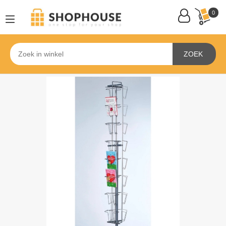
0
ZOEK