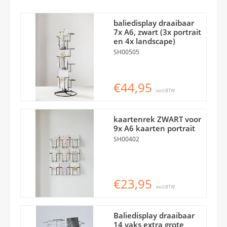
baliedisplay draaibaar
7x A6, zwart (3x portrait
en 4x landscape)
SH00505
€44,95
excl.BTW
kaartenrek ZWART voor
9x A6 kaarten portrait
SH00402
€23,95
excl.BTW
Baliedisplay draaibaar
14 vaks extra grote