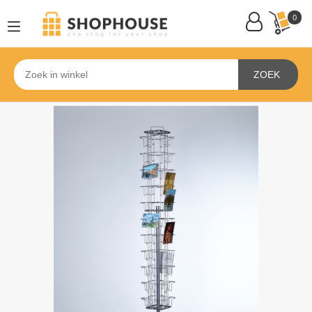
0
ZOEK