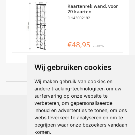
Kaartenrek wand, voor
20 kaarten
FL143002192
€48,95
excl.BTW
Wij gebruiken cookies
Wij maken gebruik van cookies en
andere tracking-technologieën om uw
surfervaring op onze website te
Shophouse online
verbeteren, om gepersonaliseerde
Max Planckstraat 4
inhoud en advertenties te tonen, om ons
6716 BE Ede, Nederland
websiteverkeer te analyseren en om te
Telefoon:
+31(0)318 618 121
begrijpen waar onze bezoekers vandaan
E-mail:
info@shophouse.nl
Geopend: ma t/m vr 09:00-17:00 uur
komen.