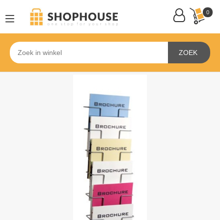
0
ZOEK