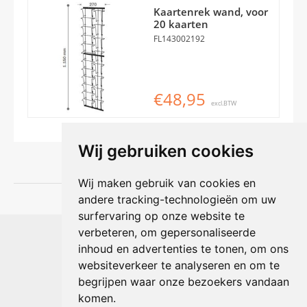
Kaartenrek wand, voor
20 kaarten
FL143002192
€48,95
excl.BTW
Wij gebruiken cookies
Wij maken gebruik van cookies en
andere tracking-technologieën om uw
surfervaring op onze website te
Shophouse online
verbeteren, om gepersonaliseerde
Max Planckstraat 4
inhoud en advertenties te tonen, om ons
6716 BE Ede, Nederland
websiteverkeer te analyseren en om te
Telefoon:
+31(0)318 618 121
begrijpen waar onze bezoekers vandaan
E-mail:
info@shophouse.nl
Geopend: ma t/m vr 09:00-17:00 uur
komen.