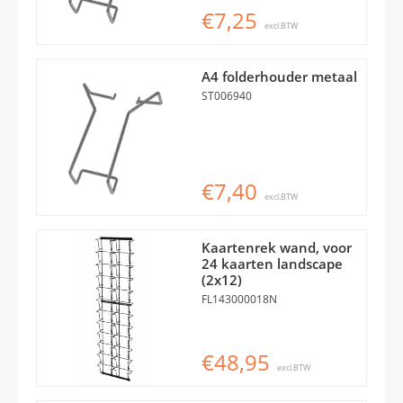
€7,25
excl.BTW
A4 folderhouder metaal
ST006940
€7,40
excl.BTW
Kaartenrek wand, voor
24 kaarten landscape
(2x12)
FL143000018N
€48,95
excl.BTW