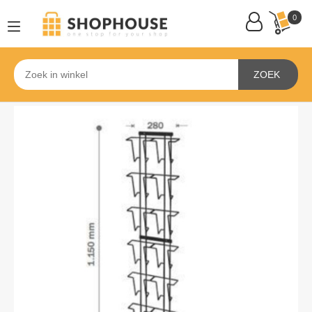
0
ZOEK